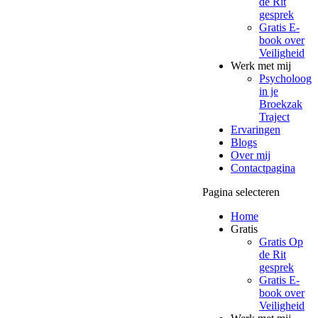
de Rit
gesprek
Gratis E-
book over
Veiligheid
Werk met mij
Psycholoog
in je
Broekzak
Traject
Ervaringen
Blogs
Over mij
Contactpagina
Pagina selecteren
Home
Gratis
Gratis Op
de Rit
gesprek
Gratis E-
book over
Veiligheid