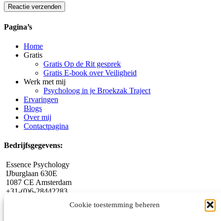
Reactie verzenden
Alternative:
Pagina’s
Home
Gratis
Gratis Op de Rit gesprek
Gratis E-book over Veiligheid
Werk met mij
Psycholoog in je Broekzak Traject
Ervaringen
Blogs
Over mij
Contactpagina
Bedrijfsgegevens:
Essence Psychology
IJburglaan 630E
1087 CE Amsterdam
+31-(0)6-28442283
syl@essencepsychology.nl
Cookie toestemming beheren
www.essencepsychology.nl