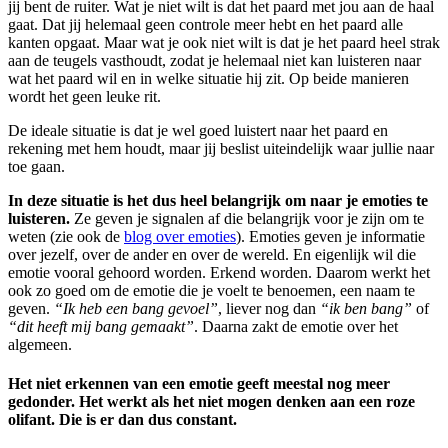
jij bent de ruiter. Wat je niet wilt is dat het paard met jou aan de haal
gaat. Dat jij helemaal geen controle meer hebt en het paard alle
kanten opgaat. Maar wat je ook niet wilt is dat je het paard heel strak
aan de teugels vasthoudt, zodat je helemaal niet kan luisteren naar
wat het paard wil en in welke situatie hij zit. Op beide manieren
wordt het geen leuke rit.
De ideale situatie is dat je wel goed luistert naar het paard en
rekening met hem houdt, maar jij beslist uiteindelijk waar jullie naar
toe gaan.
In deze situatie is het dus heel belangrijk om naar je emoties te
luisteren.
Ze geven je signalen af die belangrijk voor je zijn om te
weten (zie ook de
blog over emoties
). Emoties geven je informatie
over jezelf, over de ander en over de wereld. En eigenlijk wil die
emotie vooral gehoord worden. Erkend worden. Daarom werkt het
ook zo goed om de emotie die je voelt te benoemen, een naam te
geven.
“Ik heb een bang gevoel”
, liever nog dan
“ik ben bang”
of
“dit heeft mij bang gemaakt”
. Daarna zakt de emotie over het
algemeen.
Het niet erkennen van een emotie geeft meestal nog meer
gedonder. Het werkt als het niet mogen denken aan een roze
olifant. Die is er dan dus constant.