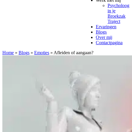
Werk met mij
Psycholoog
in je
Broekzak
Traject
Ervaringen
Blogs
Over mij
Contactpagina
Home
»
Blogs
»
Emoties
»
Afleiden of aangaan?