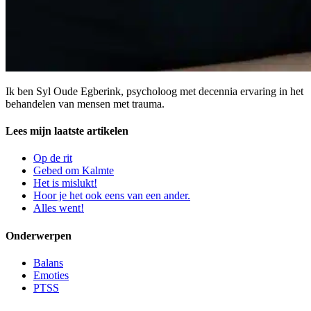
Ik ben Syl Oude Egberink, psycholoog met decennia ervaring in het
behandelen van mensen met trauma.
Lees mijn laatste artikelen
Op de rit
Gebed om Kalmte
Het is mislukt!
Hoor je het ook eens van een ander.
Alles went!
Onderwerpen
Balans
Emoties
PTSS